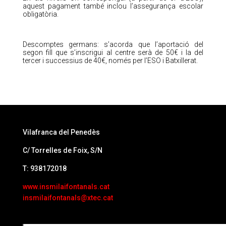
aquest pagament també inclou l’assegurança escolar
obligatòria.
Descomptes germans: s’acorda que l’aportació del
segon fill que s’inscrigui al centre serà de 50€ i la del
tercer i successius de 40€, només per l’ESO i Batxillerat.
Vilafranca del Penedès
C/ Torrelles de Foix, S/N
T: 938172018
www.insmilaifontanals.cat
insmilaifontanals@xtec.cat