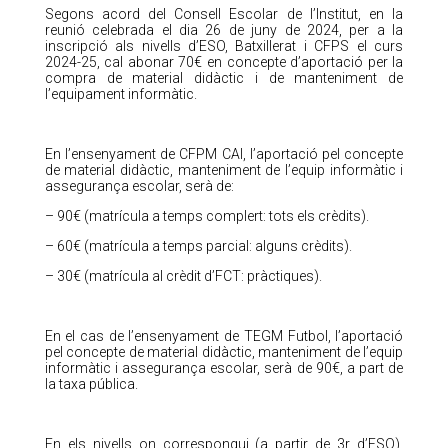
Segons acord del Consell Escolar de l’Institut, en la
reunió celebrada el dia 26 de juny de 2024, per a la
inscripció als nivells d’ESO, Batxillerat i CFPS el curs
2024-25, cal abonar 70€ en concepte d’aportació per la
compra de material didàctic i de manteniment de
l’equipament informàtic.
En l’ensenyament de CFPM CAI, l’aportació pel concepte
de material didàctic, manteniment de l’equip informàtic i
assegurança escolar, serà de:
– 90€ (matrícula a temps complert: tots els crèdits).
– 60€ (matrícula a temps parcial: alguns crèdits).
– 30€ (matrícula al crèdit d’FCT: pràctiques).
En el cas de l’ensenyament de TEGM Futbol, l’aportació
pel concepte de material didàctic, manteniment de l’equip
informàtic i assegurança escolar, serà de 90€, a part de
la taxa pública.
En els nivells on correspongui (a partir de 3r d’ESO),