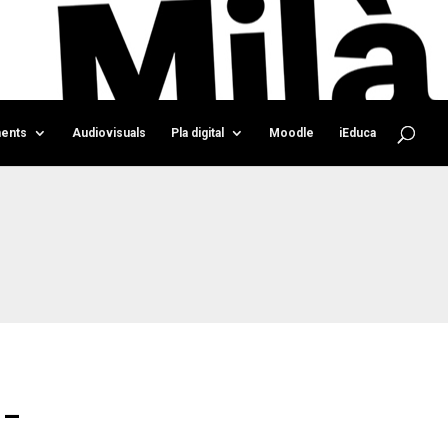
ents
Audiovisuals
Pla digital
Moodle
iEduca
 –