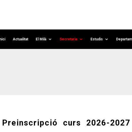
nici
Actualitat
El Milà
Secretaria
Estudis
Departam
 Preinscripció curs 2026-2027