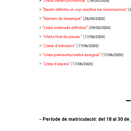
>
“Llistat barem provisional”
(14/05/2026)
>
“
(
Barem definitiu un cop resoltes les reclamacions”
>
“
“
(
)
Número de desempat
26/05/2026
>
“
“
(
)
Llista ordenada definitiva
29/05/2026
>
“
“
(
)
Oferta final de places
17/06/2026
>
“
“
(
)
Llistat d’admesos
17/06/2026
>
“
“
(
)
Llista preinscrits/centre assignat
17/06/2026
>
“
”
(
)
Llista d’espera
17/06/2026
–
Període de matriculació: del 18 al 30 de
–