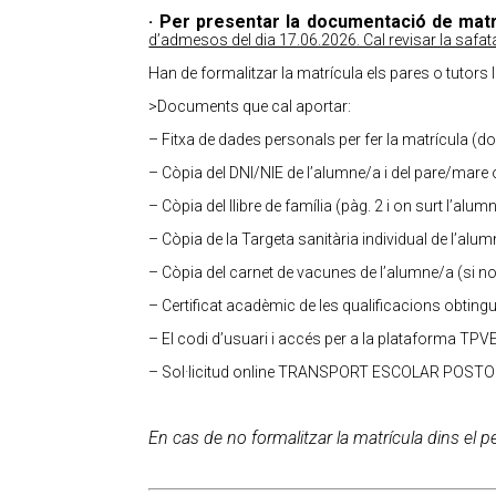
· Per presentar la documentació de matr
d’admesos del dia 17.06.2026. Cal revisar la safat
Han de formalitzar la matrícula els pares o tutors 
>Documents que cal aportar:
– Fitxa de dades personals per fer la matrícula (doc
– Còpia del DNI/NIE de l’alumne/a i del pare/mare 
– Còpia del llibre de família (pàg. 2 i on surt l’alum
– Còpia de la Targeta sanitària individual de l’alum
– Còpia del carnet de vacunes de l’alumne/a (si no 
– Certificat acadèmic de les qualificacions obtingud
– El codi d’usuari i accés per a la plataforma TPVE
– Sol·licitud online TRANSPORT ESCOLAR POSTO
En cas de no formalitzar la matrícula dins el p