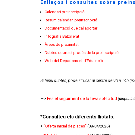
Enllaços i consultes sobre prein
Calendari preinscripció
Resum calendari preinscripció
Documentació que cal aportar
Infografia Batxillerat
Àrees de proximitat
Dubtes sobre el procés de la preinscripció
Web del Departament d’Educació
Si teniu dubtes, podeu trucar al centre de 9h a 14h (
—>
Fes el seguiment de la teva sol·licitud
(disponibl
*Consulteu els diferents llistats:
>
“
“
Oferta inicial de places
(08/04/2026)