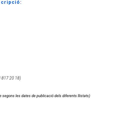
scripció
:
93 817 20 18)
e segons les dates de publicació dels diferents llistats)