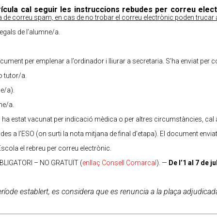
ícula cal seguir les instruccions rebudes per correu elect
a de correu spam, en cas de no trobar el correu electrònic poden trucar 
legals de l’alumne/a.
ument per emplenar a l’ordinador i lliurar a secretaria. S’ha enviat per c
o tutor/a.
ne/a).
ne/a.
ha estat vacunat per indicació mèdica o per altres circumstàncies, cal ad
es a l’ESO (on surti la nota mitjana de final d’etapa). El document enviat h
scola el rebreu per correu electrònic.
BLIGATORI – NO GRATUÏT (
enllaç Consell Comarcal
). —
De l’1 al 7 de j
eríode establert, es considera que es renuncia a la plaça adjudicad