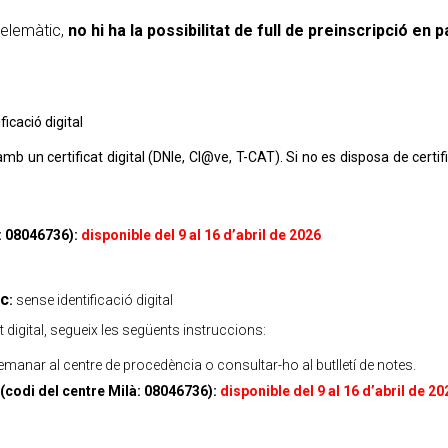
 telemàtic,
no hi ha la possibilitat de full de preinscripció en p
ificació digital
 amb un certificat digital (DNIe, Cl@ve, T-CAT). Si no es disposa de certi
à: 08046736):
disponible del 9 al 16 d’abril de 2026
ic
:
sense identificació digital
t digital, segueix les següents instruccions:
anar al centre de procedència o consultar-ho al butlletí de notes.
 (codi del centre Milà: 08046736):
disponible del 9 al 16 d’abril de 20