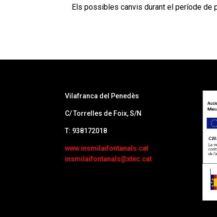
Els possibles canvis durant el període de p
Vilafranca del Penedès
C/ Torrelles de Foix, S/N
T: 938172018
www.insmilaifontanals.cat
insmilaifontanals@xtec.cat