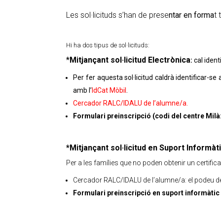
Les sol·licituds s’han de prese
ntar en forma
t
Hi ha dos tipus de sol·licituds:
*
Mitjançant sol·licitud Electrònica
:
cal ident
Per fer aquesta sol·licitud caldrà identificar-se
amb l’
IdCat Mòbil
.
Cercador RALC/IDALU de l’alumne/a.
Formulari preinscripció (codi del centre Mil
*
Mitjançant sol·licitud en Suport Informàt
Per a les famílies que no poden obtenir un certifica
Cercador RALC/IDALU de l’alumne/a: el podeu dem
Formulari preinscripció en suport informàtic