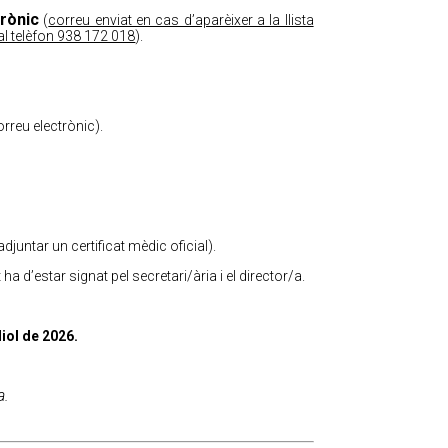
rònic
(
correu enviat en cas d’aparèixer a la llista
al telèfon 938 172 018
).
orreu electrònic).
juntar un certificat mèdic oficial).
a d’estar signat pel secretari/ària i el director/a.
uliol de 2026.
a.