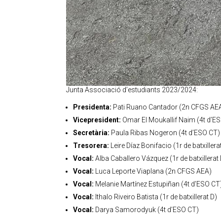
Junta Associació d’estudiants 2023/2024:
Presidenta:
Pati Ruano Cantador (2n CFGS AE
Vicepresident:
Omar El Moukallif Naim (4t d’E
Secretària:
Paula Ribas Nogeron (4t d’ESO CT)
Tresorera:
Leire Díaz Bonifacio (1r de batxillera
Vocal:
Alba Caballero Vázquez (1r de batxillerat
Vocal:
Luca Leporte Viaplana (2n CFGS AEA)
Vocal:
Melanie Martínez Estupiñan (4t d’ESO CT
Vocal:
Ithalo Riveiro Batista (1r de batxillerat D)
Vocal:
Darya Samorodyuk (4t d’ESO CT)