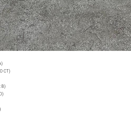
A)
SO CT)
t B)
 D)
)