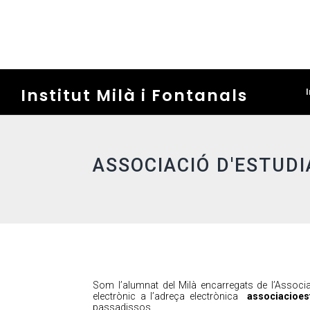
Institut Milà i Fontanals
I
ASSOCIACIÓ D'ESTUD
Som l’alumnat del Milà encarregats de l’Associ
electrònic a l’adreça electrònica
associacioes
passadissos.