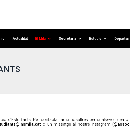
nici
Actualitat
El Milà
Secretaria
Estudis
Departam
IANTS
ació d’Estudiants. Per contactar amb nosaltres per qualsevol idea o 
tudiants@insmila.cat
o un missatge al nostre Instagram (
@associ