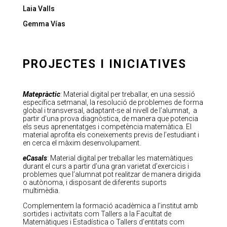
Laia Valls
Gemma Vías
PROJECTES I INICIATIVES
Matepràctic
: Material digital per treballar, en una sessió
específica setmanal, la resolució de problemes de forma
global i transversal, adaptant-se al nivell de l’alumnat, a
partir d’una prova diagnòstica, de manera que potencia
els seus aprenentatges i competència matemàtica. El
material aprofita els coneixements previs de l’estudiant i
en cerca el màxim desenvolupament.
eCasals
: Material digital per treballar les matemàtiques
durant el curs a partir d’una gran varietat d’exercicis i
problemes que l’alumnat pot realitzar de manera dirigida
o autònoma, i disposant de diferents suports
multimèdia.
Complementem la formació acadèmica a l’institut amb
sortides i activitats com Tallers a la Facultat de
Matemàtiques i Estadística o Tallers d’entitats com