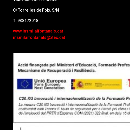
C/ Torrelles de Foix, S/N
T: 938172018
www.insmilaifontanals.cat
insmilaifontanals@xtec.cat