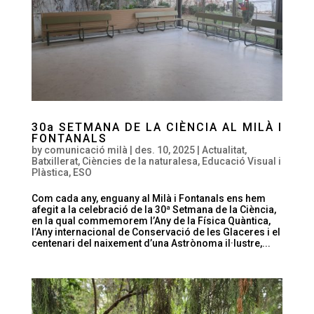
30a SETMANA DE LA CIÈNCIA AL MILÀ I
FONTANALS
by
comunicació milà
|
des. 10, 2025
|
Actualitat
,
Batxillerat
,
Ciències de la naturalesa
,
Educació Visual i
Plàstica
,
ESO
Com cada any, enguany al Milà i Fontanals ens hem
afegit a la celebració de la 30ª Setmana de la Ciència,
en la qual commemorem l’Any de la Física Quàntica,
l’Any internacional de Conservació de les Glaceres i el
centenari del naixement d’una Astrònoma il·lustre,...