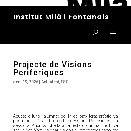
Institut Milà i Fontanals
Projecte de Visions
Perifèriques
gen. 19, 2026
|
Actualitat
,
ESO
Aquest dilluns l’alumnat de 1r de batxillerat artístic va
posar punt i final al projecte de Visions Perifèriques. La
sessió al Kubrick, oberta al la resta d’alumnat de 1r va
ser un èxit. Vam visionar els dos curtmetratges escollits: