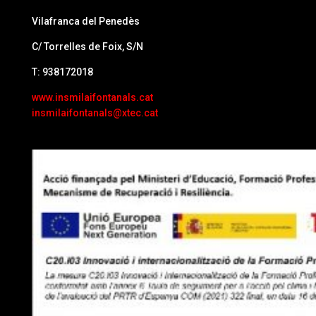
Vilafranca del Penedès
C/ Torrelles de Foix, S/N
T: 938172018
www.insmilaifontanals.cat
insmilaifontanals@xtec.cat