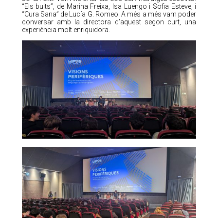
“Els buits”, de Marina Freixa, Isa Luengo i Sofia Esteve, i
“Cura Sana” de Lucía G. Romeo. A més a més vam poder
conversar amb la directora d’aquest segon curt, una
experiència molt enriquidora.