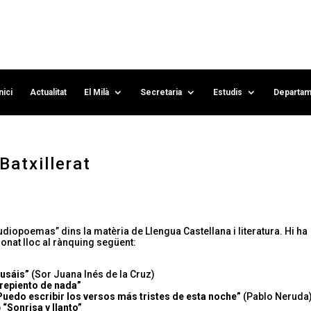
nici
Actualitat
El Milà
Secretaria
Estudis
Departam
Batxillerat
Audiopoemas” dins la matèria de Llengua Castellana i literatura. Hi ha
donat lloc al rànquing següent:
cusáis”
(Sor Juana Inés de la Cruz)
repiento de nada”
Puedo escribir los versos más tristes de esta noche”
(Pablo Neruda
b
“Sonrisa y llanto”