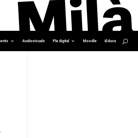
ents
Audiovisuals
Pla digital
Moodle
iEduca
)