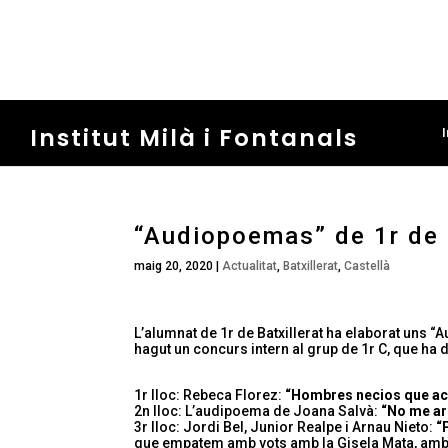
Institut Milà i Fontanals
I
“Audiopoemas” de 1r de 
maig 20, 2020
|
Actualitat
,
Batxillerat
,
Castellà
L’alumnat de 1r de Batxillerat ha elaborat uns “
hagut un concurs intern al grup de 1r C, que ha 
1r lloc: Rebeca Florez:
“Hombres necios que a
2n lloc: L’audipoema de Joana Salvà:
“No me ar
3r lloc: Jordi Bel, Junior Realpe i Arnau Nieto:
“
que empatem amb vots amb la Gisela Mata, am