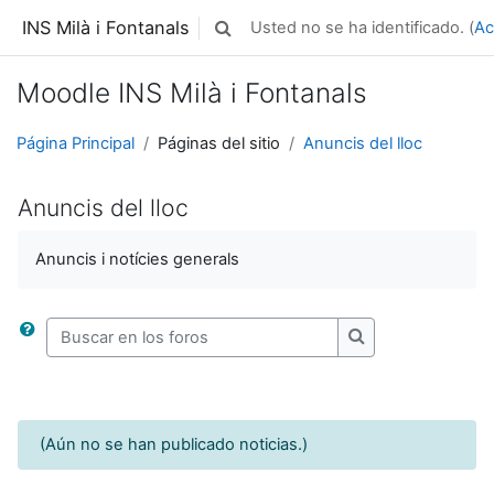
Salta al contenido principal
INS Milà i Fontanals
Usted no se ha identificado. (
Ac
Selector de búsqueda de entrada
Moodle INS Milà i Fontanals
Página Principal
Páginas del sitio
Anuncis del lloc
Anuncis del lloc
Anuncis i notícies generals
Buscar en los foros
Buscar en los for
(Aún no se han publicado noticias.)