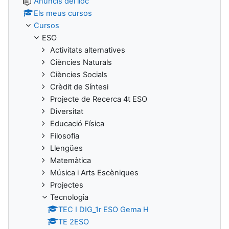
Anuncis del lloc
Els meus cursos
Cursos
ESO
Activitats alternatives
Ciències Naturals
Ciències Socials
Crèdit de Síntesi
Projecte de Recerca 4t ESO
Diversitat
Educació Física
Filosofia
Llengües
Matemàtica
Música i Arts Escèniques
Projectes
Tecnologia
TEC I DIG_1r ESO Gema H
TE 2ESO