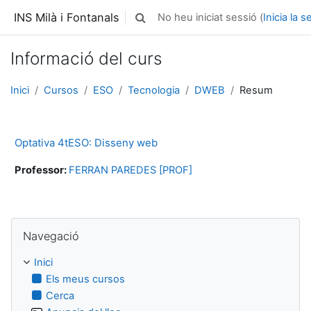
Ves al contingut principal
INS Milà i Fontanals
No heu iniciat sessió (
Inicia la s
Commuta l'entrada de la cerca
Informació del curs
Inici
Cursos
ESO
Tecnologia
DWEB
Resum
Optativa 4tESO: Disseny web
Professor:
FERRAN PAREDES [PROF]
Omet Navegació
Navegació
Inici
Els meus cursos
Cerca