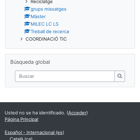
Reciclatge
grups missatges
Màster
MILEC LC LS
Treball de recerca
COORDINACIÓ TIC
Salta Búsqueda global
Búsqueda global
Buscar
Buscar
Usted no se ha identificado. (
Acceder
)
Página Principal
Español - Internacional ‎(es)‎
Català ‎(ca)‎