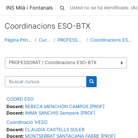
Salta al contenido principal
INS Milà i Fontanals
Usted no se ha identificado. (
Ac
Selector de búsqueda de entrada
Coordinacions ESO-BTX
Página Principal
Cursos
PROFESSORAT
Coordinacions ESO-BTX
Categorías
Buscar cursos
Buscar cursos
COORD ESO
Docent:
REBECA MENCHÓN CAMPOS [PROF]
Docent:
IMMA SANCHIS Sempere [PROF]
Coordinació 1rESO
Docent:
CLAUDIA CASTELLS SOLER
Docent:
MONTSERRAT SANTACANA FABRE [PROF]