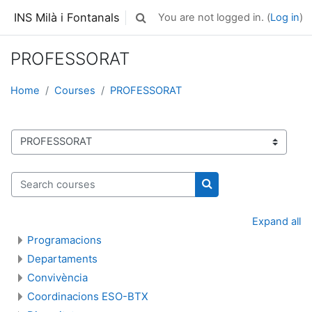
Skip to main content
INS Milà i Fontanals
You are not logged in. (
Log in
)
Toggle search input
PROFESSORAT
Home
Courses
PROFESSORAT
Course categories
Search courses
Search courses
Expand all
Programacions
Departaments
Convivència
Coordinacions ESO-BTX