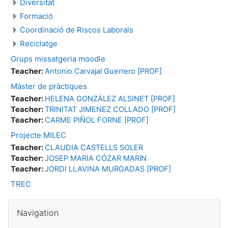
Diversitat
Formació
Coordinació de Riscos Laborals
Reciclatge
Grups missatgeria moodle
Teacher:
Antonio Carvajal Guerrero [PROF]
Màster de pràctiques
Teacher:
HELENA GONZÁLEZ ALSINET [PROF]
Teacher:
TRINITAT JIMENEZ COLLADO [PROF]
Teacher:
CARME PIÑOL FORNE [PROF]
Projecte MILEC
Teacher:
CLAUDIA CASTELLS SOLER
Teacher:
JOSEP MARIA CÓZAR MARíN
Teacher:
JORDI LLAVINA MURGADAS [PROF]
TREC
Skip Navigation
Navigation