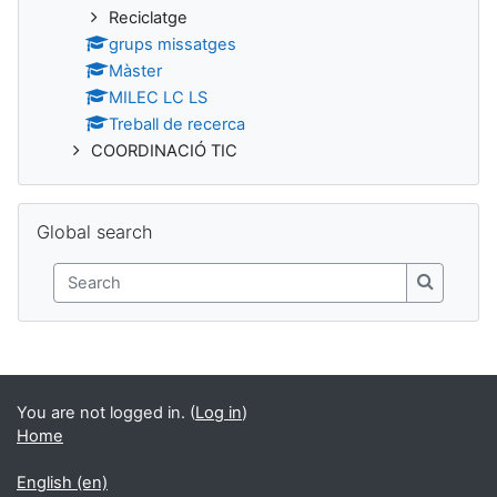
Reciclatge
grups missatges
Màster
MILEC LC LS
Treball de recerca
COORDINACIÓ TIC
Skip Global search
Global search
Search
Search
You are not logged in. (
Log in
)
Home
English ‎(en)‎