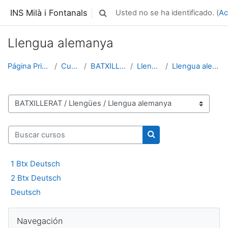
Salta al contenido principal
INS Milà i Fontanals
Usted no se ha identificado. (
Ac
Selector de búsqueda de entrada
Llengua alemanya
Página Principal
Cursos
BATXILLERAT
Llengües
Llengua alemanya
Categorías
Buscar cursos
Buscar cursos
1 Btx Deutsch
2 Btx Deutsch
Deutsch
Salta Navegación
Navegación