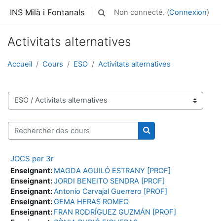
Passer au contenu principal
INS Milà i Fontanals
Non connecté. (
Connexion
)
Activer/désactiver la saisie de rech
Activitats alternatives
Accueil
Cours
ESO
Activitats alternatives
Catégories de cours
Rechercher des cours
Rechercher des cour
JOCS per 3r
Enseignant:
MAGDA AGUILÓ ESTRANY [PROF]
Enseignant:
JORDI BENEITO SENDRA [PROF]
Enseignant:
Antonio Carvajal Guerrero [PROF]
Enseignant:
GEMA HERAS ROMEO
Enseignant:
FRAN RODRÍGUEZ GUZMÁN [PROF]