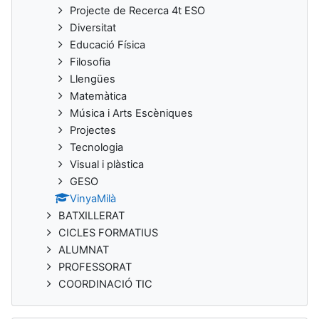
Projecte de Recerca 4t ESO
Diversitat
Educació Física
Filosofia
Llengües
Matemàtica
Música i Arts Escèniques
Projectes
Tecnologia
Visual i plàstica
GESO
VinyaMilà
BATXILLERAT
CICLES FORMATIUS
ALUMNAT
PROFESSORAT
COORDINACIÓ TIC